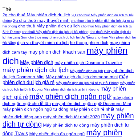
Thẻ
2q cho thuê Máy phiên dịch du lịch
2Q cho thuê Máy phiên dịch du lịch tại hải
2q cho thuê máy thuyết minh
phòng
cho thue thiet bi phien dich du lich gia re tai
cho thuê Máy phiên dịch du lịch
hai phong
cho thuê Máy phiên dịch du lịch tại
Bình Dương
cho thuê Máy phiên dịch du lịch tại hải phòng
cho thuê Máy phiên dịch du
lịch tại Lạng Sơn
cho thuê máy phiên dịch du lịch tại Đà Nẵng
cho thuê Máy phiên dịch tại
dịch vụ thuyết minh du lịch
he thong phien dich
may phien
Đà Nẵng
máy phiên
may phien dich khach san
dich cam tay
dịch
Máy phiên dịch
máy phiên dịch Dosmono Traveller
máy phiên dịch du lịch
máy phiên dịch
Máy phiên dịch du lịch
máy
du lịch Dosmono Mini
Máy phiên dịch du lịch dosmono mini
phiên dịch du lịch giá rẻ
Máy phiên dịch du lịch giá rẻ tại Hải Phòng
máy phiên
máy phiên
dịch du lịch tại Bình Dương
Máy phiên dịch du lịch tại bình dương
máy phiên dịch ngôn ngữ
dịch giá rẻ
máy phiên
dịch ngôn ngữ cho lễ tân
máy phiên dịch ngôn ngữ Dosmono Mini
máy phiên dịch ngôn ngữ tự động
máy phiên dịch rẻ nhất
máy
máy phiên
phiên dịch tiếng anh
máy phiên dịch tốt nhất 2020
dịch tự động
máy phiên dịch tự
Máy phiên dịch tự động
máy phiên
động Travis
Máy phiên dịch đa ngôn ngữ