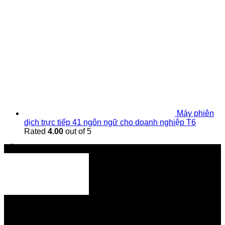
Máy phiên
dịch trực tiếp 41 ngôn ngữ cho doanh nghiệp T6
Rated
4.00
out of 5
Hỗ trợ
Tổng đài hỗ trợ