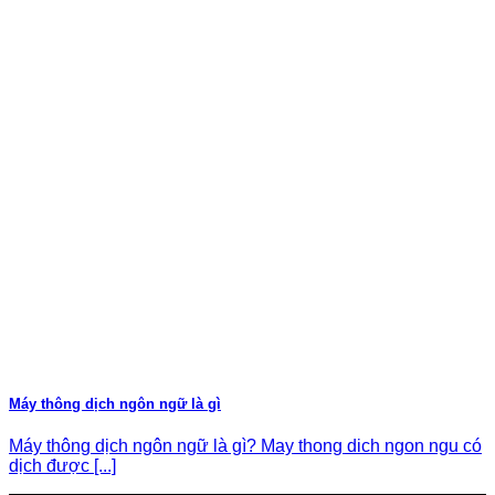
No products in the cart.
Máy thông dịch ngôn ngữ là gì
Máy thông dịch ngôn ngữ là gì? May thong dich ngon ngu có
dịch được [...]