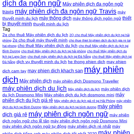
dịch đa ngôn ngữ
Máy phiên dịch đa ngôn ngữ
máy phiên dịch đa ngôn ngữ Travis
travis
máy
máy thông dịch
thiết
thuyết minh du lịch
máy thông dịch ngôn ngữ
bị thuyết minh
thuyết minh du lịch
Tag
2q cho thuê Máy phiên dịch du lịch
2Q cho thuê Máy phiên dịch du lịch tại hải
2q cho thuê máy thuyết minh
phòng
cho thue thiet bi phien dich du lich gia re tai
cho thuê Máy phiên dịch du lịch
hai phong
cho thuê Máy phiên dịch du lịch tại
Bình Dương
cho thuê Máy phiên dịch du lịch tại hải phòng
cho thuê Máy phiên dịch du
lịch tại Lạng Sơn
cho thuê máy phiên dịch du lịch tại Đà Nẵng
cho thuê Máy phiên dịch tại
dịch vụ thuyết minh du lịch
he thong phien dich
may phien
Đà Nẵng
máy phiên
may phien dich khach san
dich cam tay
dịch
Máy phiên dịch
máy phiên dịch Dosmono Traveller
máy phiên dịch du lịch
máy phiên dịch
Máy phiên dịch du lịch
máy
du lịch Dosmono Mini
Máy phiên dịch du lịch dosmono mini
phiên dịch du lịch giá rẻ
Máy phiên dịch du lịch giá rẻ tại Hải Phòng
máy phiên
máy phiên
dịch du lịch tại Bình Dương
Máy phiên dịch du lịch tại bình dương
máy phiên dịch ngôn ngữ
dịch giá rẻ
máy phiên
dịch ngôn ngữ cho lễ tân
máy phiên dịch ngôn ngữ Dosmono Mini
máy phiên dịch ngôn ngữ tự động
máy phiên dịch rẻ nhất
máy
máy phiên
phiên dịch tiếng anh
máy phiên dịch tốt nhất 2020