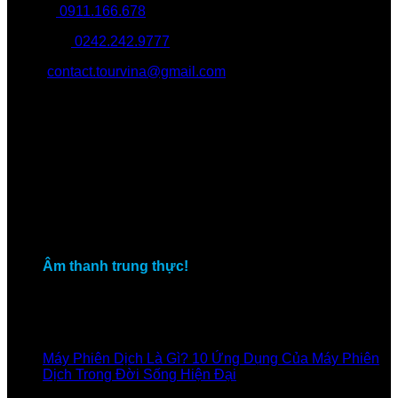
Hotline:
0911.166.678
Khiếu nại:
0242.242.9777
Email:
contact.tourvina@gmail.com
Địa Chỉ:
Số 24, Lô 2, Đền Lừ 2, Hoàng Văn Thụ, Hoàng Mai,Hà Nội
Giới thiệu
Chúng tôi là đơn vị đầu tiên cung cấp dịch vụ cho thuê thiết
bị dẫn tour, thiết bị thuyết minh hội nghị, thuyết minh thăm
quan, thuyết minh dẫn đoàn thăm qua nhà máy. Với nhiều
năm kinh nghiệm và sản phẩm chất lượng, chúng tôi tin
tưởng đem lại dịch vụ tốt nhất cho khách hàng.
Âm thanh trung thực!
Tin tức
18
Jul
Máy Phiên Dịch Là Gì? 10 Ứng Dụng Của Máy Phiên
Dịch Trong Đời Sống Hiện Đại
Comments Off
on Máy
Phiên Dịch Là Gì? 10 Ứng Dụng Của Máy Phiên Dịch