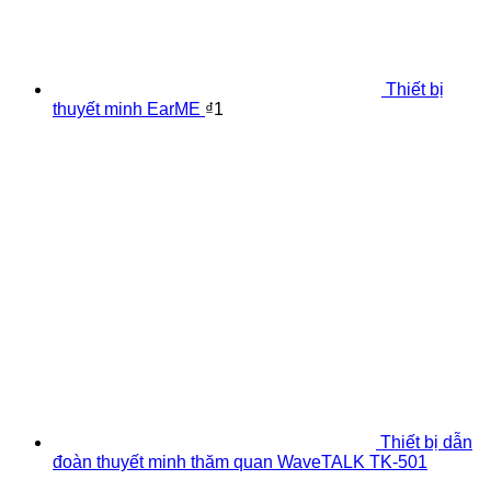
Thiết bị
thuyết minh EarME
₫
1
Thiết bị dẫn
đoàn thuyết minh thăm quan WaveTALK TK-501