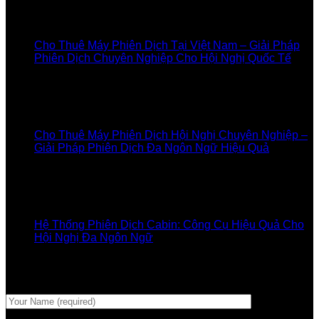
Trong Đời Sống Hiện Đại
13
Jul
Cho Thuê Máy Phiên Dịch Tại Việt Nam – Giải Pháp
Phiên Dịch Chuyên Nghiệp Cho Hội Nghị Quốc Tế
Comments Off
on Cho Thuê Máy Phiên Dịch Tại Việt
Nam – Giải Pháp Phiên Dịch Chuyên Nghiệp Cho Hội
Nghị Quốc Tế
11
Jul
Cho Thuê Máy Phiên Dịch Hội Nghị Chuyên Nghiệp –
Giải Pháp Phiên Dịch Đa Ngôn Ngữ Hiệu Quả
Comments Off
on Cho Thuê Máy Phiên Dịch Hội Nghị
Chuyên Nghiệp – Giải Pháp Phiên Dịch Đa Ngôn Ngữ
Hiệu Quả
24
Jul
Hệ Thống Phiên Dịch Cabin: Công Cụ Hiệu Quả Cho
Hội Nghị Đa Ngôn Ngữ
Đăng ký nhận email
Đăng ký email của bạn để nhận các chương trình ưu đại và
giảm giá