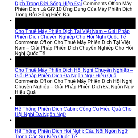
Dịch Trong Đời Sống Hiện Đại
Comments Off
on Máy
Phiên Dịch Là Gì? 10 Ứng Dụng Của Máy Phiên Dịch
Trong Đời Sống Hiện Đại
13
Jul
Cho Thuê Máy Phiên Dịch Tại Việt Nam – Giải Pháp
Phiên Dịch Chuyên Nghiệp Cho Hội Nghị Quốc Tế
Comments Off
on Cho Thuê Máy Phiên Dịch Tại Việt
Nam – Giải Pháp Phiên Dịch Chuyên Nghiệp Cho Hội
Nghị Quốc Tế
11
Jul
Cho Thuê Máy Phiên Dịch Hội Nghị Chuyên Nghiệp –
Giải Pháp Phiên Dịch Đa Ngôn Ngữ Hiệu Quả
Comments Off
on Cho Thuê Máy Phiên Dịch Hội Nghị
Chuyên Nghiệp – Giải Pháp Phiên Dịch Đa Ngôn Ngữ
Hiệu Quả
24
Jul
Hệ Thống Phiên Dịch Cabin: Công Cụ Hiệu Quả Cho
Hội Nghị Đa Ngôn Ngữ
18
Jul
Hệ Thống Phiên Dịch Hội Nghị: Cầu Nối Ngôn Ngữ
Trong Các Sự Kiện Quốc Tế