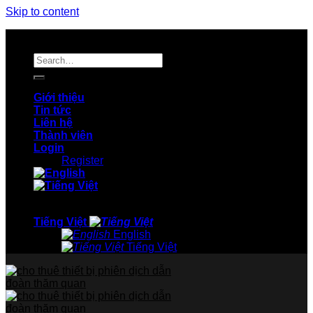
Skip to content
Hotline: 0913.275.295, 0911.166.678
Giới thiệu
Tin tức
Liên hệ
Thành viên
Login
Register
Hotline: 0913.275.295, 0911.166.678
Tiếng Việt
English
Tiếng Việt