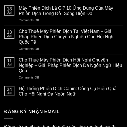
Máy Phiên Dịch Là Gì? 10 Ứng Dụng Của Máy
18
Jul
Phiên Dịch Trong Đời Sống Hiện Đại
Comments Off
on
Máy
Phiên
Cho Thuê Máy Phiên Dịch Tại Việt Nam – Giải
13
Dịch
Jul
Pháp Phiên Dịch Chuyên Nghiệp Cho Hội Nghị
Là
Quốc Tế
Gì?
Comments Off
on
10
Cho
Ứng
Thuê
Dụng
Cho Thuê Máy Phiên Dịch Hội Nghị Chuyên
11
Máy
Của
Jul
Nghiệp – Giải Pháp Phiên Dịch Đa Ngôn Ngữ Hiệu
Phiên
Máy
Quả
Dịch
Phiên
Comments Off
on
Tại
Dịch
Cho
Việt
Trong
Thuê
Nam
Đời
Hệ Thống Phiên Dịch Cabin: Công Cụ Hiệu Quả
24
Máy
–
Sống
Jul
Cho Hội Nghị Đa Ngôn Ngữ
Phiên
Giải
Hiện
Dịch
Pháp
Đại
Hội
Phiên
ĐĂNG KÝ NHẬN EMAIL
Nghị
Dịch
Chuyên
Chuyên
Nghiệp
Nghiệp
–
Cho
Đăng ký email của bạn để nhận các chương trình ưu đại