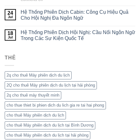
Tại
Dịch
Cho
Việt
Trong
Thuê
Nam
Đời
Hệ Thống Phiên Dịch Cabin: Công Cụ Hiệu Quả
24
Máy
–
Sống
Jul
Cho Hội Nghị Đa Ngôn Ngữ
Phiên
Giải
Hiện
Dịch
Pháp
Đại
Hệ Thống Phiên Dịch Hội Nghị: Cầu Nối Ngôn Ngữ
Hội
Phiên
18
Nghị
Jul
Dịch
Trong Các Sự Kiện Quốc Tế
Chuyên
Chuyên
Nghiệp
Nghiệp
–
Cho
THẺ
Giải
Hội
Pháp
Nghị
Phiên
Quốc
Dịch
Tế
2q cho thuê Máy phiên dịch du lịch
Đa
2Q cho thuê Máy phiên dịch du lịch tại hải phòng
Ngôn
Ngữ
2q cho thuê máy thuyết minh
Hiệu
Quả
cho thue thiet bi phien dich du lich gia re tai hai phong
cho thuê Máy phiên dịch du lịch
cho thuê Máy phiên dịch du lịch tại Bình Dương
cho thuê Máy phiên dịch du lịch tại hải phòng