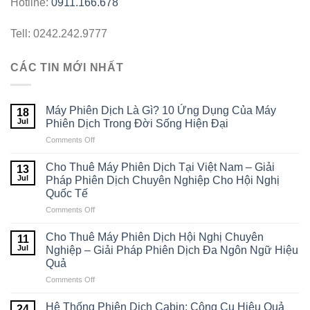
Hotline:
0911.166.678
Tell: 0242.242.9777
CÁC TIN MỚI NHẤT
Máy Phiên Dịch Là Gì? 10 Ứng Dụng Của Máy
18
Jul
Phiên Dịch Trong Đời Sống Hiện Đại
Comments Off
on
Máy
Phiên
Cho Thuê Máy Phiên Dịch Tại Việt Nam – Giải
13
Dịch
Jul
Pháp Phiên Dịch Chuyên Nghiệp Cho Hội Nghị
Là
Quốc Tế
Gì?
Comments Off
on
10
Cho
Ứng
Thuê
Dụng
Cho Thuê Máy Phiên Dịch Hội Nghị Chuyên
11
Máy
Của
Jul
Nghiệp – Giải Pháp Phiên Dịch Đa Ngôn Ngữ Hiệu
Phiên
Máy
Quả
Dịch
Phiên
Comments Off
on
Tại
Dịch
Cho
Việt
Trong
Thuê
Nam
Đời
Hệ Thống Phiên Dịch Cabin: Công Cụ Hiệu Quả
24