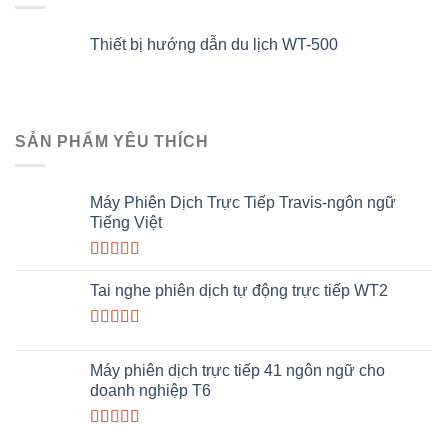
Thiết bị hướng dẫn du lịch WT-500
SẢN PHẨM YÊU THÍCH
Máy Phiên Dịch Trực Tiếp Travis-ngôn ngữ
Tiếng Việt
Rated
5.00
out of 5
Tai nghe phiên dịch tự động trực tiếp WT2
Rated
5.00
out of 5
Máy phiên dịch trực tiếp 41 ngôn ngữ cho
doanh nghiệp T6
Rated
4.00