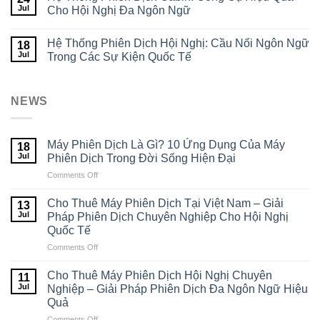
Máy
–
Sống
Jul
Cho Hội Nghị Đa Ngôn Ngữ
Phiên
Giải
Hiện
Dịch
Pháp
Đại
Hệ Thống Phiên Dịch Hội Nghị: Cầu Nối Ngôn Ngữ
Hội
Phiên
18
Nghị
Jul
Dịch
Trong Các Sự Kiện Quốc Tế
Chuyên
Chuyên
Nghiệp
Nghiệp
–
Cho
NEWS
Giải
Hội
Pháp
Nghị
Phiên
Quốc
Dịch
Tế
Máy Phiên Dịch Là Gì? 10 Ứng Dụng Của Máy
18
Đa
Jul
Phiên Dịch Trong Đời Sống Hiện Đại
Ngôn
Ngữ
Comments Off
on
Hiệu
Máy
Quả
Phiên
Cho Thuê Máy Phiên Dịch Tại Việt Nam – Giải
13
Dịch
Jul
Pháp Phiên Dịch Chuyên Nghiệp Cho Hội Nghị
Là
Quốc Tế
Gì?
Comments Off
on
10
Cho
Ứng
Thuê
Dụng
Cho Thuê Máy Phiên Dịch Hội Nghị Chuyên
11
Máy
Của
Jul
Nghiệp – Giải Pháp Phiên Dịch Đa Ngôn Ngữ Hiệu
Phiên
Máy
Quả
Dịch
Phiên
Comments Off
on