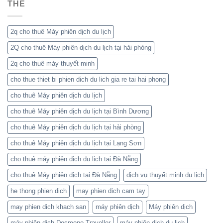
THẺ
Giải
Hội
Pháp
Nghị
Phiên
Quốc
Dịch
Tế
2q cho thuê Máy phiên dịch du lịch
Đa
2Q cho thuê Máy phiên dịch du lịch tại hải phòng
Ngôn
Ngữ
2q cho thuê máy thuyết minh
Hiệu
Quả
cho thue thiet bi phien dich du lich gia re tai hai phong
cho thuê Máy phiên dịch du lịch
cho thuê Máy phiên dịch du lịch tại Bình Dương
cho thuê Máy phiên dịch du lịch tại hải phòng
cho thuê Máy phiên dịch du lịch tại Lạng Sơn
cho thuê máy phiên dịch du lịch tại Đà Nẵng
cho thuê Máy phiên dịch tại Đà Nẵng
dịch vụ thuyết minh du lịch
he thong phien dich
may phien dich cam tay
may phien dich khach san
máy phiên dịch
Máy phiên dịch
máy phiên dịch Dosmono Traveller
máy phiên dịch du lịch