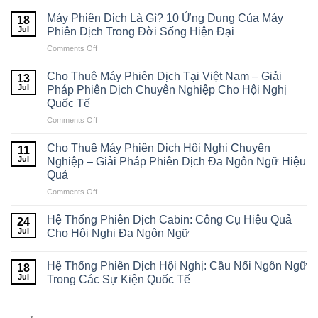
Quốc
Dịch
Tế
Máy Phiên Dịch Là Gì? 10 Ứng Dụng Của Máy
18
Đa
Jul
Phiên Dịch Trong Đời Sống Hiện Đại
Ngôn
Ngữ
Comments Off
on
Hiệu
Máy
Quả
Phiên
Cho Thuê Máy Phiên Dịch Tại Việt Nam – Giải
13
Dịch
Jul
Pháp Phiên Dịch Chuyên Nghiệp Cho Hội Nghị
Là
Quốc Tế
Gì?
Comments Off
on
10
Cho
Ứng
Thuê
Dụng
Cho Thuê Máy Phiên Dịch Hội Nghị Chuyên
11
Máy
Của
Jul
Nghiệp – Giải Pháp Phiên Dịch Đa Ngôn Ngữ Hiệu
Phiên
Máy
Quả
Dịch
Phiên
Comments Off
on
Tại
Dịch
Cho
Việt
Trong
Thuê
Nam
Đời
Hệ Thống Phiên Dịch Cabin: Công Cụ Hiệu Quả
24
Máy
–
Sống
Jul
Cho Hội Nghị Đa Ngôn Ngữ
Phiên
Giải
Hiện
Dịch
Pháp
Đại
Hệ Thống Phiên Dịch Hội Nghị: Cầu Nối Ngôn Ngữ
Hội
Phiên
18
Nghị
Jul
Dịch
Trong Các Sự Kiện Quốc Tế
Chuyên
Chuyên
Nghiệp
Nghiệp
–
Cho