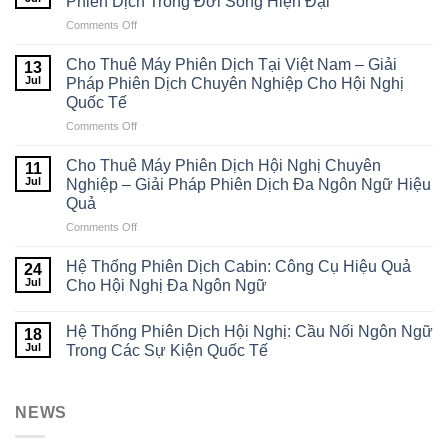
Phiên Dịch Trong Đời Sống Hiện Đại
Comments Off
on
Máy
Phiên
Cho Thuê Máy Phiên Dịch Tại Việt Nam – Giải
13
Dịch
Jul
Pháp Phiên Dịch Chuyên Nghiệp Cho Hội Nghị
Là
Quốc Tế
Gì?
Comments Off
on
10
Cho
Ứng
Thuê
Dụng
Cho Thuê Máy Phiên Dịch Hội Nghị Chuyên
11
Máy
Của
Jul
Nghiệp – Giải Pháp Phiên Dịch Đa Ngôn Ngữ Hiệu
Phiên
Máy
Quả
Dịch
Phiên
Comments Off
on
Tại
Dịch
Cho
Việt
Trong
Thuê
Nam
Đời
Hệ Thống Phiên Dịch Cabin: Công Cụ Hiệu Quả
24
Máy
–
Sống
Jul
Cho Hội Nghị Đa Ngôn Ngữ
Phiên
Giải
Hiện
Dịch
Pháp
Đại
Hệ Thống Phiên Dịch Hội Nghị: Cầu Nối Ngôn Ngữ
Hội
Phiên
18
Nghị
Jul
Dịch
Trong Các Sự Kiện Quốc Tế
Chuyên
Chuyên
Nghiệp
Nghiệp
–
Cho
NEWS
Giải
Hội
Pháp
Nghị
Phiên