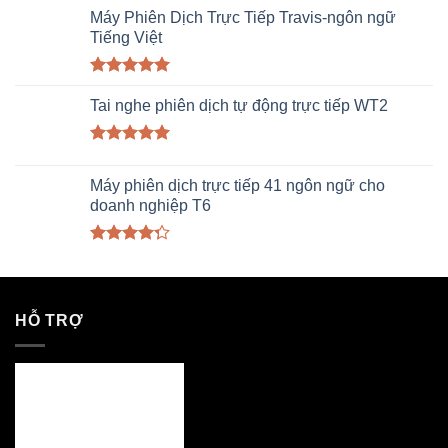
Máy Phiên Dịch Trực Tiếp Travis-ngôn ngữ
Tiếng Việt
Rated
5.00
out of 5
Tai nghe phiên dịch tự động trực tiếp WT2
Rated
5.00
out of 5
Máy phiên dịch trực tiếp 41 ngôn ngữ cho
doanh nghiệp T6
Rated
4.00
out
of 5
HỖ TRỢ