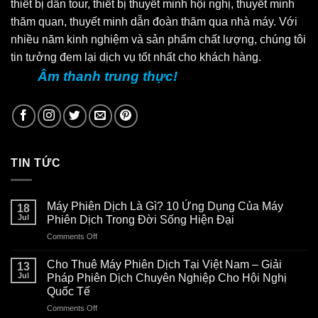
thiết bị dẫn tour, thiết bị thuyết minh hội nghị, thuyết minh
thăm quan, thuyết minh dẫn đoàn thăm qua nhà máy. Với
nhiều năm kinh nghiệm và sản phẩm chất lượng, chúng tôi
tin tưởng đem lại dịch vụ tốt nhất cho khách hàng.
Âm thanh trung thực!
TIN TỨC
Máy Phiên Dịch Là Gì? 10 Ứng Dụng Của Máy
18
Jul
Phiên Dịch Trong Đời Sống Hiện Đại
Comments Off
on
Máy
Phiên
Cho Thuê Máy Phiên Dịch Tại Việt Nam – Giải
13
Dịch
Jul
Pháp Phiên Dịch Chuyên Nghiệp Cho Hội Nghị
Là
Quốc Tế
Gì?
Comments Off
on
10