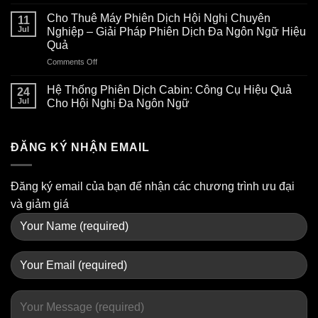
Cho
Ứng
Thuê
Dụng
Cho Thuê Máy Phiên Dịch Hội Nghị Chuyên
11
Máy
Của
Jul
Nghiệp – Giải Pháp Phiên Dịch Đa Ngôn Ngữ Hiệu
Phiên
Máy
Quả
Dịch
Phiên
Comments Off
on
Tại
Dịch
Cho
Việt
Trong
Thuê
Nam
Đời
Hệ Thống Phiên Dịch Cabin: Công Cụ Hiệu Quả
24
Máy
–
Sống
Jul
Cho Hội Nghị Đa Ngôn Ngữ
Phiên
Giải
Hiện
Dịch
Pháp
Đại
Hội
Phiên
ĐĂNG KÝ NHẬN EMAIL
Nghị
Dịch
Chuyên
Chuyên
Nghiệp
Nghiệp
–
Cho
Đăng ký email của bạn để nhận các chương trình ưu đại
Giải
Hội
và giảm giá
Pháp
Nghị
Phiên
Quốc
Dịch
Tế
Đa
Ngôn
Ngữ
Hiệu
Quả